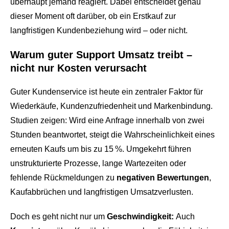
einem Ort. Zur Bearbeitung, Freigabe oder Archivierung.
überhaupt jemand reagiert. Dabei entscheidet genau
Support Hub
Casestudies
Dein Eigenbetrieb, überwacht durch uns
dieser Moment oft darüber, ob ein Erstkauf zur
E‑Rechnungspflicht 2025
Kontakt
langfristigen Kundenbeziehung wird – oder nicht.
Termine und Events
GREYHOUND macht E-Rechnungen einfach,
Support & Service
automatisiert, rechtssicher.
Warum guter Support Umsatz treibt –
Live Demos & Webinare
nicht nur Kosten verursacht
Videochannel
Newsletter
Häufige Fragen
Guter Kundenservice ist heute ein zentraler Faktor für
Wiederkäufe, Kundenzufriedenheit und Markenbindung.
Handbuch
Studien zeigen: Wird eine Anfrage innerhalb von zwei
Downloads
Stunden beantwortet, steigt die Wahrscheinlichkeit eines
erneuten Kaufs um bis zu 15 %. Umgekehrt führen
Changelog
unstrukturierte Prozesse, lange Wartezeiten oder
fehlende Rückmeldungen zu
negativen Bewertungen
,
Entwicklungsressourcen
Kaufabbrüchen und langfristigen Umsatzverlusten.
Lizenzinformationen
Doch es geht nicht nur um
Geschwindigkeit:
Auch
Status