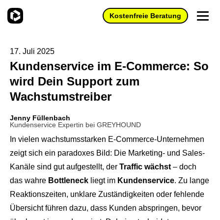
Kostenfreie Beratung
17. Juli 2025
Kundenservice im E-Commerce: So
Produkte
wird Dein Support zum
Einsatzbereiche
Wachstumstreiber
Preise
Ökosystem
KI-Funktionen
Jenny Füllenbach
Partner
Kundenservice Expertin bei GREYHOUND
Schnellere Antworten & weniger Supportaufwand mit AI
Anbindungen
Agents und AI Human Assist
In vielen wachstumsstarken E-Commerce-Unternehmen
Partner finden
Anbindungen an Deine ERP-, Warenwirtschafts-, und
Wissenswertes
zeigt sich ein paradoxes Bild: Die Marketing- und Sales-
GREYHOUND für den Kundenservice
Buchhaltungssysteme.
Partner werden
Kanäle sind gut aufgestellt, der
Traffic wächst
– doch
Alle Neuigkeiten
Deine All-In-One-Kundenservicelösung für den
Hosting
Jobs
E‑Commerce.
das wahre
Bottleneck
liegt im
Kundenservice
. Zu lange
Zertifizierung
GREYHOUND in der Cloud - mit Sicherheit, einfach,
Blog
Reaktionszeiten, unklare Zuständigkeiten oder fehlende
GREYHOUND für das papierlose Büro
stressfrei.
Hilfe
Wissenstransfer
Übersicht führen dazu, dass Kunden abspringen, bevor
Whitepaper
All Deine Belege samt Kommunikation nachvollziehbar an
Überwachter Eigenbetrieb