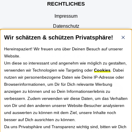
RECHTLICHES
Impressum
Datenschutz
AGB
Wir schätzen & schützen Privatsphäre!
Part of JTL
Hereinspaziert! Wir freuen uns über Deinen Besuch auf unserer
Website.
Cookie-Einstellungen
Um diese so interessant und angenehm wie möglich zu gestalten,
verwenden wir Technologien wie Targeting oder
Cookies
. Dabei
FOLGE UNS
nutzen wir personenbezogene Daten wie Deine IP-Adresse oder
Browserinformationen, um Dir für Dich relevante Werbung
anzeigen zu können und so Dein Informationserlebnis zu
verbessern. Zudem verwenden wir diese Daten, um das Verhalten
von Dir und den anderen unserer Website-Besucher analysieren
NEWSLETTER
und auswerten zu können mit dem Ziel, unsere Inhalte noch
besser auf Dich ausrichten zu können.
Erhalte Tipps, News und Praxiswissen rund um
Da uns Privatsphäre und Transparenz wichtig sind, bitten wir Dich