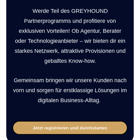
einem Ort. Zur Bearbeitung, Freigabe oder Archivierung.
Support Hub
Casestudies
Dein Eigenbetrieb, überwacht durch uns
Werde Teil des GREYHOUND
E‑Rechnungspflicht 2025
Kontakt
Partnerprogramms und profitiere von
Termine und Events
GREYHOUND macht E-Rechnungen einfach,
Support & Service
automatisiert, rechtssicher.
exklusiven Vorteilen! Ob Agentur, Berater
Live Demos & Webinare
oder Technologieanbieter – wir bieten dir ein
Videochannel
Newsletter
starkes Netzwerk, attraktive Provisionen und
Häufige Fragen
geballtes Know-how.
Handbuch
Gemeinsam bringen wir unsere Kunden nach
Downloads
vorn und sorgen für erstklassige Lösungen im
Changelog
digitalen Business-Alltag.
Entwicklungsressourcen
Lizenzinformationen
Jetzt registrieren und durchstarten
Status