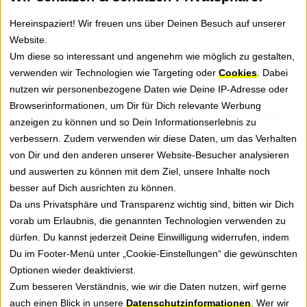
Cookie-Einstellungen
Hereinspaziert! Wir freuen uns über Deinen Besuch auf unserer
Website.
Um diese so interessant und angenehm wie möglich zu gestalten,
FOLGE UNS
verwenden wir Technologien wie Targeting oder
Cookies
. Dabei
nutzen wir personenbezogene Daten wie Deine IP-Adresse oder
Browserinformationen, um Dir für Dich relevante Werbung
anzeigen zu können und so Dein Informationserlebnis zu
verbessern. Zudem verwenden wir diese Daten, um das Verhalten
NEWSLETTER
von Dir und den anderen unserer Website-Besucher analysieren
und auswerten zu können mit dem Ziel, unsere Inhalte noch
Erhalte Tipps, News und Praxiswissen rund um
besser auf Dich ausrichten zu können.
GREYHOUND Software für besseren Kundenservice.
Da uns Privatsphäre und Transparenz wichtig sind, bitten wir Dich
vorab um Erlaubnis, die genannten Technologien verwenden zu
Jetzt anmelden
dürfen. Du kannst jederzeit Deine Einwilligung widerrufen, indem
Du im Footer-Menü unter „Cookie-Einstellungen“ die gewünschten
Optionen wieder deaktivierst.
NOCH FRAGEN? RUF UNS AN!
Zum besseren Verständnis, wie wir die Daten nutzen, wirf gerne
0541 5079900
auch einen Blick in unsere
Datenschutzinformationen
. Wer wir