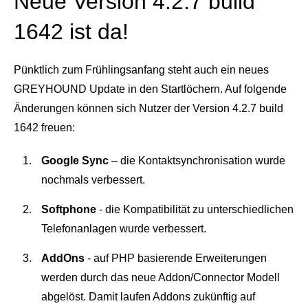
Neue Version 4.2.7 build
einem Ort. Zur Bearbeitung, Freigabe oder Archivierung.
Support Hub
Casestudies
Dein Eigenbetrieb, überwacht durch uns
1642 ist da!
E‑Rechnungspflicht 2025
Kontakt
Termine und Events
GREYHOUND macht E-Rechnungen einfach,
Support & Service
automatisiert, rechtssicher.
Pünktlich zum Frühlingsanfang steht auch ein neues
Live Demos & Webinare
GREYHOUND Update in den Startlöchern. Auf folgende
Videochannel
Newsletter
Änderungen können sich Nutzer der Version 4.2.7 build
Häufige Fragen
1642 freuen:
Handbuch
Google Sync
– die Kontaktsynchronisation wurde
nochmals verbessert.
Downloads
Softphone
- die Kompatibilität zu unterschiedlichen
Changelog
Telefonanlagen wurde verbessert.
Entwicklungsressourcen
AddOns
- auf PHP basierende Erweiterungen
Lizenzinformationen
werden durch das neue Addon/Connector Modell
abgelöst. Damit laufen Addons zukünftig auf
Status