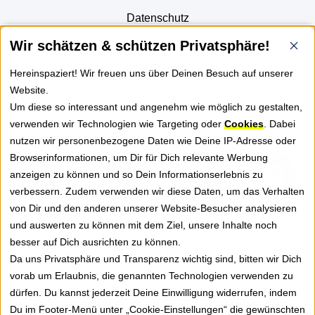
Datenschutz
AGB
Wir schätzen & schützen Privatsphäre!
Part of JTL
Hereinspaziert! Wir freuen uns über Deinen Besuch auf unserer
Cookie-Einstellungen
Website.
Um diese so interessant und angenehm wie möglich zu gestalten,
verwenden wir Technologien wie Targeting oder
Cookies
. Dabei
FOLGE UNS
nutzen wir personenbezogene Daten wie Deine IP-Adresse oder
Browserinformationen, um Dir für Dich relevante Werbung
anzeigen zu können und so Dein Informationserlebnis zu
verbessern. Zudem verwenden wir diese Daten, um das Verhalten
von Dir und den anderen unserer Website-Besucher analysieren
NEWSLETTER
und auswerten zu können mit dem Ziel, unsere Inhalte noch
besser auf Dich ausrichten zu können.
Erhalte Tipps, News und Praxiswissen rund um
Da uns Privatsphäre und Transparenz wichtig sind, bitten wir Dich
GREYHOUND Software für besseren Kundenservice.
vorab um Erlaubnis, die genannten Technologien verwenden zu
dürfen. Du kannst jederzeit Deine Einwilligung widerrufen, indem
Jetzt anmelden
Du im Footer-Menü unter „Cookie-Einstellungen“ die gewünschten