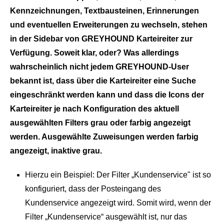
einem Ort. Zur Bearbeitung, Freigabe oder Archivierung.
Support Hub
Kennzeichnungen, Textbausteinen, Erinnerungen
Casestudies
Dein Eigenbetrieb, überwacht durch uns
E‑Rechnungspflicht 2025
Kontakt
und eventuellen Erweiterungen zu wechseln, stehen
Termine und Events
GREYHOUND macht E-Rechnungen einfach,
in der Sidebar von GREYHOUND Karteireiter zur
Support & Service
automatisiert, rechtssicher.
Verfügung. Soweit klar, oder? Was allerdings
Live Demos & Webinare
wahrscheinlich nicht jedem GREYHOUND-User
Videochannel
Newsletter
bekannt ist, dass über die Karteireiter eine Suche
Häufige Fragen
eingeschränkt werden kann und dass die Icons der
Karteireiter je nach Konfiguration des aktuell
Handbuch
ausgewählten Filters grau oder farbig angezeigt
Downloads
werden. Ausgewählte Zuweisungen werden farbig
angezeigt, inaktive grau.
Changelog
Entwicklungsressourcen
Hierzu ein Beispiel: Der Filter „Kundenservice" ist so
konfiguriert, dass der Posteingang des
Lizenzinformationen
Kundenservice angezeigt wird. Somit wird, wenn der
Filter „Kundenservice“ ausgewählt ist, nur das
Status