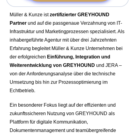
einem Ort. Zur Bearbeitung, Freigabe oder Archivierung.
Support Hub
Casestudies
Dein Eigenbetrieb, überwacht durch uns
E‑Rechnungspflicht 2025
Kontakt
Müller & Kunze ist
zertifizierter GREYHOUND
Termine und Events
GREYHOUND macht E-Rechnungen einfach,
Partner
und auf die passgenaue Verzahnung von IT-
Support & Service
automatisiert, rechtssicher.
Infrastruktur und Marketingprozessen spezialisiert. Als
Live Demos & Webinare
inhabergeführte Agentur mit über drei Jahrzehnten
Videochannel
Newsletter
Erfahrung begleitet Müller & Kunze Unternehmen bei
Häufige Fragen
der erfolgreichen
Einführung, Integration und
Weiterentwicklung von GREYHOUND
und JERA –
Handbuch
von der Anforderungsanalyse über die technische
Downloads
Umsetzung bis hin zur Prozessoptimierung im
Echtbetrieb.
Changelog
Ein besonderer Fokus liegt auf der effizienten und
Entwicklungsressourcen
zukunftssicheren Nutzung von GREYHOUND als
Lizenzinformationen
Plattform für digitale Kommunikation,
Dokumentenmanagement und teamübergreifende
Status