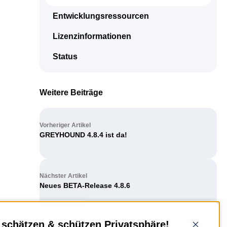
einem Ort. Zur Bearbeitung, Freigabe oder Archivierung.
Support Hub
Casestudies
Dein Eigenbetrieb, überwacht durch uns
Entwicklungsressourcen
E‑Rechnungspflicht 2025
Kontakt
Termine und Events
Lizenzinformationen
GREYHOUND macht E-Rechnungen einfach,
Support & Service
automatisiert, rechtssicher.
Live Demos & Webinare
Status
Videochannel
Newsletter
Häufige Fragen
Weitere Beiträge
Handbuch
Vorheriger Artikel
Downloads
GREYHOUND 4.8.4 ist da!
Changelog
Nächster Artikel
Entwicklungsressourcen
Neues BETA-Release 4.8.6
Lizenzinformationen
Status
 schätzen & schützen Privatsphäre!