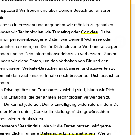
nspaziert! Wir freuen uns über Deinen Besuch auf unserer
te.
ese so interessant und angenehm wie möglich zu gestalten,
HMEN
FOLGE UNS
nden wir Technologien wie Targeting oder
Cookies
. Dabei
n wir personenbezogene Daten wie Deine IP-Adresse oder
erinformationen, um Dir für Dich relevante Werbung anzeigen
nnen und so Dein Informationserlebnis zu verbessern. Zudem
NEWSLETTER
nden wir diese Daten, um das Verhalten von Dir und den
en unserer Website-Besucher analysieren und auswerten zu
al
Erhalte Tipps, News und
n mit dem Ziel, unsere Inhalte noch besser auf Dich ausrichten
Praxiswissen rund um
nnen.
GREYHOUND Software für
s Privatsphäre und Transparenz wichtig sind, bitten wir Dich
 um Erlaubnis, die genannten Technologien verwenden zu
besseren Kundenservice.
HES
n. Du kannst jederzeit Deine Einwilligung widerrufen, indem Du
Jetzt anmelden
oter-Menü unter „Cookie-Einstellungen“ die gewünschten
nen wieder deaktivierst.
esseren Verständnis, wie wir die Daten nutzen, wirf gerne
NOCH FRAGEN? RUF UNS
einen Blick in unsere
Datenschutzinformationen
. Wer wir