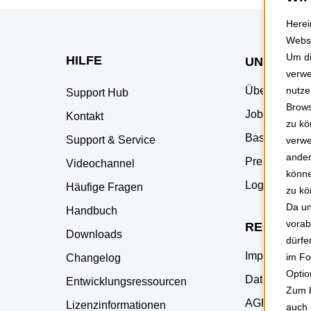
Herei
Websi
Um di
HILFE
UNTERNE
verwe
Über uns
nutze
Support Hub
Brows
Jobs
Kontakt
zu kö
Basecamp
Support & Service
verwe
ander
Pressemateri
Videochannel
könne
Logomaterial
Häufige Fragen
zu kö
Da un
Handbuch
vorab
RECHTLIC
Downloads
dürfe
Impressum
im Fo
Changelog
Optio
Datenschutz
Entwicklungsressourcen
Zum b
AGB
Lizenzinformationen
auch 