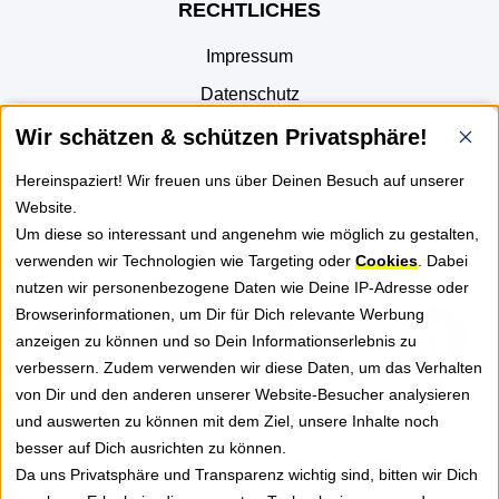
RECHTLICHES
Impressum
Datenschutz
AGB
Wir schätzen & schützen Privatsphäre!
Part of JTL
Hereinspaziert! Wir freuen uns über Deinen Besuch auf unserer
Cookie-Einstellungen
Website.
Um diese so interessant und angenehm wie möglich zu gestalten,
verwenden wir Technologien wie Targeting oder
Cookies
. Dabei
FOLGE UNS
nutzen wir personenbezogene Daten wie Deine IP-Adresse oder
Browserinformationen, um Dir für Dich relevante Werbung
anzeigen zu können und so Dein Informationserlebnis zu
verbessern. Zudem verwenden wir diese Daten, um das Verhalten
von Dir und den anderen unserer Website-Besucher analysieren
NEWSLETTER
und auswerten zu können mit dem Ziel, unsere Inhalte noch
besser auf Dich ausrichten zu können.
Erhalte Tipps, News und Praxiswissen rund um
Da uns Privatsphäre und Transparenz wichtig sind, bitten wir Dich
GREYHOUND Software für besseren Kundenservice.