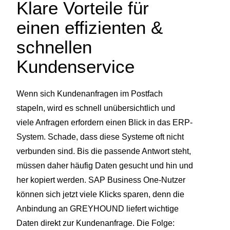
einem Ort. Zur Bearbeitung, Freigabe oder Archivierung.
Klare Vorteile für
Support Hub
Casestudies
Dein Eigenbetrieb, überwacht durch uns
einen effizienten &
E‑Rechnungspflicht 2025
Kontakt
Termine und Events
GREYHOUND macht E-Rechnungen einfach,
schnellen
Support & Service
automatisiert, rechtssicher.
Live Demos & Webinare
Kundenservice
Videochannel
Newsletter
Häufige Fragen
Wenn sich Kundenanfragen im Postfach
stapeln, wird es schnell unübersichtlich und
Handbuch
viele Anfragen erfordern einen Blick in das ERP-
Downloads
System. Schade, dass diese Systeme oft nicht
verbunden sind. Bis die passende Antwort steht,
Changelog
müssen daher häufig Daten gesucht und hin und
Entwicklungsressourcen
her kopiert werden. SAP Business One-Nutzer
können sich jetzt viele Klicks sparen, denn die
Lizenzinformationen
Anbindung an GREYHOUND liefert wichtige
Daten direkt zur Kundenanfrage. Die Folge:
Status