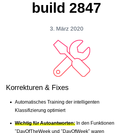
einem Ort. Zur Bearbeitung, Freigabe oder Archivierung.
Support Hub
build 2847
Casestudies
Dein Eigenbetrieb, überwacht durch uns
E‑Rechnungspflicht 2025
Kontakt
Termine und Events
GREYHOUND macht E-Rechnungen einfach,
Support & Service
automatisiert, rechtssicher.
3. März 2020
Live Demos & Webinare
Videochannel
Newsletter
Häufige Fragen
Handbuch
Downloads
Korrekturen & Fixes
Changelog
Automatisches Training der intelligenten
Entwicklungsressourcen
Klassifizierung optimiert
Lizenzinformationen
Wichtig für Autoantworten:
In den Funktionen
Status
"DayOfTheWeek und "DayOfWeek" waren