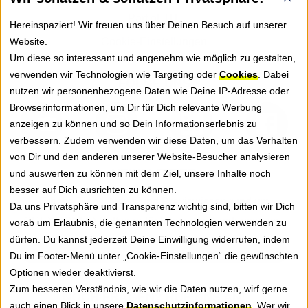
Part of JTL
Hereinspaziert! Wir freuen uns über Deinen Besuch auf unserer
Website.
Cookie-Einstellungen
Um diese so interessant und angenehm wie möglich zu gestalten,
verwenden wir Technologien wie Targeting oder
Cookies
. Dabei
FOLGE UNS
nutzen wir personenbezogene Daten wie Deine IP-Adresse oder
Browserinformationen, um Dir für Dich relevante Werbung
anzeigen zu können und so Dein Informationserlebnis zu
verbessern. Zudem verwenden wir diese Daten, um das Verhalten
von Dir und den anderen unserer Website-Besucher analysieren
NEWSLETTER
und auswerten zu können mit dem Ziel, unsere Inhalte noch
besser auf Dich ausrichten zu können.
Erhalte Tipps, News und Praxiswissen rund um
Da uns Privatsphäre und Transparenz wichtig sind, bitten wir Dich
GREYHOUND Software für besseren Kundenservice.
vorab um Erlaubnis, die genannten Technologien verwenden zu
dürfen. Du kannst jederzeit Deine Einwilligung widerrufen, indem
Jetzt anmelden
Du im Footer-Menü unter „Cookie-Einstellungen“ die gewünschten
Optionen wieder deaktivierst.
Zum besseren Verständnis, wie wir die Daten nutzen, wirf gerne
NOCH FRAGEN? RUF UNS AN!
auch einen Blick in unsere
Datenschutzinformationen
. Wer wir