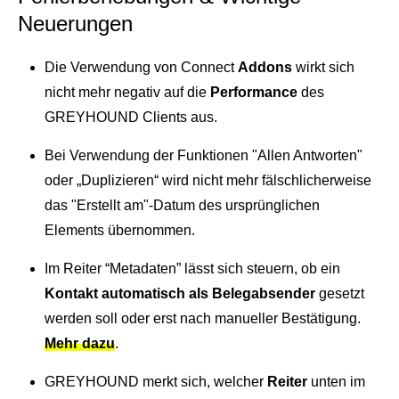
einem Ort. Zur Bearbeitung, Freigabe oder Archivierung.
Support Hub
Neuerungen
Casestudies
Dein Eigenbetrieb, überwacht durch uns
E‑Rechnungspflicht 2025
Kontakt
Termine und Events
GREYHOUND macht E-Rechnungen einfach,
Die Verwendung von Connect
Addons
wirkt sich
Support & Service
automatisiert, rechtssicher.
nicht mehr negativ auf die
Performance
des
Live Demos & Webinare
GREYHOUND Clients aus.
Videochannel
Newsletter
Bei Verwendung der Funktionen "Allen Antworten"
Häufige Fragen
oder „Duplizieren“ wird nicht mehr fälschlicherweise
Handbuch
das "Erstellt am"-Datum des ursprünglichen
Elements übernommen.
Downloads
Im Reiter “Metadaten” lässt sich steuern, ob ein
Changelog
Kontakt automatisch als Belegabsender
gesetzt
Entwicklungsressourcen
werden soll oder erst nach manueller Bestätigung.
Mehr dazu
.
Lizenzinformationen
GREYHOUND merkt sich, welcher
Reiter
unten im
Status