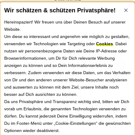
AGB
Wir schätzen & schützen Privatsphäre!
Part of JTL
Hereinspaziert! Wir freuen uns über Deinen Besuch auf unserer
Website.
Cookie-Einstellungen
Um diese so interessant und angenehm wie möglich zu gestalten,
verwenden wir Technologien wie Targeting oder
Cookies
. Dabei
FOLGE UNS
nutzen wir personenbezogene Daten wie Deine IP-Adresse oder
Browserinformationen, um Dir für Dich relevante Werbung
anzeigen zu können und so Dein Informationserlebnis zu
verbessern. Zudem verwenden wir diese Daten, um das Verhalten
von Dir und den anderen unserer Website-Besucher analysieren
NEWSLETTER
und auswerten zu können mit dem Ziel, unsere Inhalte noch
besser auf Dich ausrichten zu können.
Erhalte Tipps, News und Praxiswissen rund um
Da uns Privatsphäre und Transparenz wichtig sind, bitten wir Dich
GREYHOUND Software für besseren Kundenservice.
vorab um Erlaubnis, die genannten Technologien verwenden zu
dürfen. Du kannst jederzeit Deine Einwilligung widerrufen, indem
Jetzt anmelden
Du im Footer-Menü unter „Cookie-Einstellungen“ die gewünschten
Optionen wieder deaktivierst.