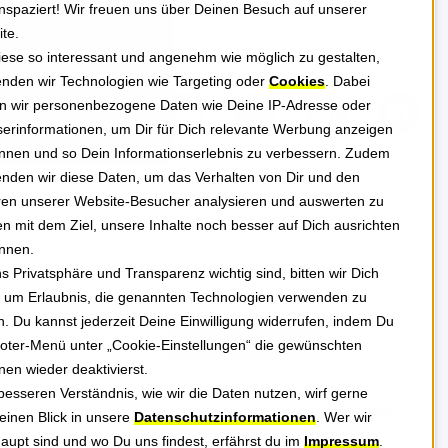
nspaziert! Wir freuen uns über Deinen Besuch auf unserer
te.
ese so interessant und angenehm wie möglich zu gestalten,
HMEN
FOLGE UNS
nden wir Technologien wie Targeting oder
Cookies
. Dabei
n wir personenbezogene Daten wie Deine IP-Adresse oder
erinformationen, um Dir für Dich relevante Werbung anzeigen
nnen und so Dein Informationserlebnis zu verbessern. Zudem
NEWSLETTER
nden wir diese Daten, um das Verhalten von Dir und den
en unserer Website-Besucher analysieren und auswerten zu
al
Erhalte Tipps, News und
n mit dem Ziel, unsere Inhalte noch besser auf Dich ausrichten
Praxiswissen rund um
nnen.
GREYHOUND Software für
s Privatsphäre und Transparenz wichtig sind, bitten wir Dich
 um Erlaubnis, die genannten Technologien verwenden zu
besseren Kundenservice.
HES
n. Du kannst jederzeit Deine Einwilligung widerrufen, indem Du
Jetzt anmelden
oter-Menü unter „Cookie-Einstellungen“ die gewünschten
nen wieder deaktivierst.
esseren Verständnis, wie wir die Daten nutzen, wirf gerne
NOCH FRAGEN? RUF UNS
einen Blick in unsere
Datenschutzinformationen
. Wer wir
aupt sind und wo Du uns findest, erfährst du im
Impressum
.
AN!