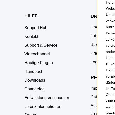
Herei
Websi
Um di
HILFE
UNTERNE
verwe
Über uns
nutze
Support Hub
Brows
Jobs
Kontakt
zu kö
Basecamp
Support & Service
verwe
ander
Pressemateri
Videochannel
könne
Logomaterial
Häufige Fragen
zu kö
Da un
Handbuch
vorab
RECHTLIC
Downloads
dürfe
Impressum
im Fo
Changelog
Optio
Datenschutz
Entwicklungsressourcen
Zum b
AGB
Lizenzinformationen
auch 
überh
Part of JTL