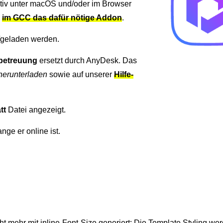
iv unter macOS und/oder im Browser
s
im GCC das dafür nötige Addon
.
t/geladen werden.
betreuung
ersetzt durch AnyDesk. Das
herunterladen
sowie auf unserer
Hilfe-
att
Datei angezeigt.
ange er online ist.
t mehr mit inline-Font-Size generiert: Die Template Styling wer