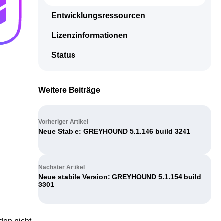
einem Ort. Zur Bearbeitung, Freigabe oder Archivierung.
Support Hub
Casestudies
Dein Eigenbetrieb, überwacht durch uns
Entwicklungsressourcen
E‑Rechnungspflicht 2025
Kontakt
Termine und Events
Lizenzinformationen
GREYHOUND macht E-Rechnungen einfach,
Support & Service
automatisiert, rechtssicher.
Live Demos & Webinare
Status
Videochannel
Newsletter
Häufige Fragen
Weitere Beiträge
Handbuch
Vorheriger Artikel
Downloads
Neue Stable: GREYHOUND 5.1.146 build 3241
Changelog
Nächster Artikel
Entwicklungsressourcen
Neue stabile Version: GREYHOUND 5.1.154 build
3301
Lizenzinformationen
Status
den nicht