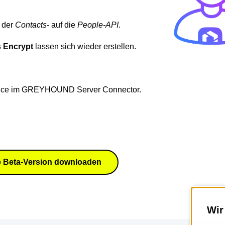
 der
Contacts-
auf die
People-API
.
s Encrypt
lassen sich wieder erstellen.
rvice im GREYHOUND Server Connector.
ue Beta-Version downloaden
Wir