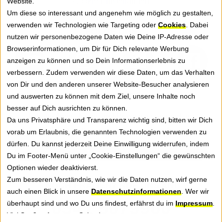
Website.
Cookie-Einstellungen
Um diese so interessant und angenehm wie möglich zu gestalten,
verwenden wir Technologien wie Targeting oder
Cookies
. Dabei
FOLGE UNS
nutzen wir personenbezogene Daten wie Deine IP-Adresse oder
Browserinformationen, um Dir für Dich relevante Werbung
anzeigen zu können und so Dein Informationserlebnis zu
verbessern. Zudem verwenden wir diese Daten, um das Verhalten
von Dir und den anderen unserer Website-Besucher analysieren
NEWSLETTER
und auswerten zu können mit dem Ziel, unsere Inhalte noch
besser auf Dich ausrichten zu können.
Erhalte Tipps, News und Praxiswissen rund um
Da uns Privatsphäre und Transparenz wichtig sind, bitten wir Dich
GREYHOUND Software für besseren Kundenservice.
vorab um Erlaubnis, die genannten Technologien verwenden zu
dürfen. Du kannst jederzeit Deine Einwilligung widerrufen, indem
Jetzt anmelden
Du im Footer-Menü unter „Cookie-Einstellungen“ die gewünschten
Optionen wieder deaktivierst.
Zum besseren Verständnis, wie wir die Daten nutzen, wirf gerne
NOCH FRAGEN? RUF UNS AN!
auch einen Blick in unsere
Datenschutzinformationen
. Wer wir
0541 5079900
überhaupt sind und wo Du uns findest, erfährst du im
Impressum
.
Viel Spaß auf unseren Seiten!