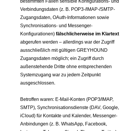
einem Ort. Zur Bearbeitung, Freigabe oder Archivierung.
bestimmten Fällen sensible Konfigurations- und
Support Hub
Casestudies
Dein Eigenbetrieb, überwacht durch uns
Verbindungsdaten (z. B. POP3-/IMAP-/SMTP-
E‑Rechnungspflicht 2025
Kontakt
Zugangsdaten, OAuth-Informationen sowie
Termine und Events
GREYHOUND macht E-Rechnungen einfach,
Synchronisations- und Messenger-
Support & Service
automatisiert, rechtssicher.
Live Demos & Webinare
Konfigurationen)
fälschlicherweise im Klartext
Videochannel
abgerufen werden – allerdings war der Zugriff
Newsletter
ausschließlich mit gültigen GREYHOUND
Häufige Fragen
Zugangsdaten möglich; ein Zugriff durch
Handbuch
außenstehende Dritte ohne entsprechenden
Systemzugang war zu jedem Zeitpunkt
Downloads
ausgeschlossen.
Changelog
Betroffen waren: E-Mail-Konten (POP3/IMAP,
Entwicklungsressourcen
SMTP), Synchronisationsdienste (DAV, Google,
Lizenzinformationen
iCloud) für Kontakte und Kalender, Messenger-
Anbindungen (z. B. WhatsApp, Facebook,
Status