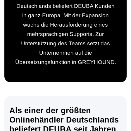
einem Ort. Zur Bearbeitung, Freigabe oder Archivierung.
Support Hub
Deutschlands beliefert DEUBA Kunden
Casestudies
Dein Eigenbetrieb, überwacht durch uns
E‑Rechnungspflicht 2025
Kontakt
in ganz Europa. Mit der Expansion
Termine und Events
GREYHOUND macht E-Rechnungen einfach,
wuchs die Herausforderung eines
Support & Service
automatisiert, rechtssicher.
Live Demos & Webinare
mehrsprachigen Supports. Zur
Videochannel
Unterstützung des Teams setzt das
Newsletter
Häufige Fragen
Unternehmen auf die
Übersetzungsfunktion in GREYHOUND.
Handbuch
Downloads
Changelog
Entwicklungsressourcen
Als einer der größten
Lizenzinformationen
Onlinehändler Deutschlands
Status
beliefert DEUBA seit Jahren