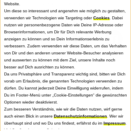
Website.
Cookie-Einstellungen
Um diese so interessant und angenehm wie möglich zu gestalten,
verwenden wir Technologien wie Targeting oder
Cookies
. Dabei
FOLGE UNS
nutzen wir personenbezogene Daten wie Deine IP-Adresse oder
Browserinformationen, um Dir für Dich relevante Werbung
anzeigen zu können und so Dein Informationserlebnis zu
verbessern. Zudem verwenden wir diese Daten, um das Verhalten
von Dir und den anderen unserer Website-Besucher analysieren
NEWSLETTER
und auswerten zu können mit dem Ziel, unsere Inhalte noch
besser auf Dich ausrichten zu können.
Erhalte Tipps, News und Praxiswissen rund um
Da uns Privatsphäre und Transparenz wichtig sind, bitten wir Dich
GREYHOUND Software für besseren Kundenservice.
vorab um Erlaubnis, die genannten Technologien verwenden zu
dürfen. Du kannst jederzeit Deine Einwilligung widerrufen, indem
Jetzt anmelden
Du im Footer-Menü unter „Cookie-Einstellungen“ die gewünschten
Optionen wieder deaktivierst.
Zum besseren Verständnis, wie wir die Daten nutzen, wirf gerne
NOCH FRAGEN? RUF UNS AN!
auch einen Blick in unsere
Datenschutzinformationen
. Wer wir
0541 5079900
überhaupt sind und wo Du uns findest, erfährst du im
Impressum
.
Viel Spaß auf unseren Seiten!