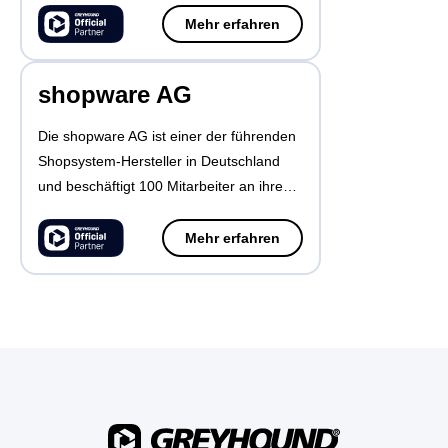
Sortiment aus über 250.000
Mehr erfahren
über Redcare Pharmacy
Gesundheitsprodukten. Neben
rezeptfreien und
shopware AG
verschreibungspflichtigen Medikamenten
bie...
Die shopware AG ist einer der führenden
Shopsystem-Hersteller in Deutschland
und beschäftigt 100 Mitarbeiter an ihrem
Standort im westfälischen Schöppingen.
Mehr erfahren
über shopware AG