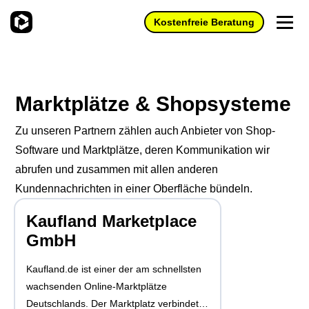
Kostenfreie Beratung
Produkte
Marktplätze & Shopsysteme
Einsatzbereiche
Zu unseren Partnern zählen auch Anbieter von Shop-
Preise
Software und Marktplätze, deren Kommunikation wir
Ökosystem
KI-Funktionen
abrufen und zusammen mit allen anderen
Partner
Schnellere Antworten & weniger Supportaufwand mit AI
Anbindungen
Kundennachrichten in einer Oberfläche bündeln.
Agents und AI Human Assist
Partner finden
Anbindungen an Deine ERP-, Warenwirtschafts-, und
Wissenswertes
GREYHOUND für den Kundenservice
Kaufland Marketplace
Buchhaltungssysteme.
Partner werden
GmbH
Alle Neuigkeiten
Deine All-In-One-Kundenservicelösung für den
Hosting
Jobs
E‑Commerce.
Zertifizierung
GREYHOUND in der Cloud - mit Sicherheit, einfach,
Blog
Kaufland.de ist einer der am schnellsten
GREYHOUND für das papierlose Büro
stressfrei.
Hilfe
wachsenden Online-Marktplätze
Wissenstransfer
Whitepaper
All Deine Belege samt Kommunikation nachvollziehbar an
Deutschlands. Der Marktplatz verbindet
Überwachter Eigenbetrieb