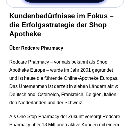
einem Ort. Zur Bearbeitung, Freigabe oder Archivierung.
Support Hub
Casestudies
Dein Eigenbetrieb, überwacht durch uns
E‑Rechnungspflicht 2025
Kontakt
Kundenbedürfnisse im Fokus –
Termine und Events
GREYHOUND macht E-Rechnungen einfach,
die Erfolgsstrategie der Shop
Support & Service
automatisiert, rechtssicher.
Apotheke
Live Demos & Webinare
Videochannel
Newsletter
Über Redcare Pharmacy
Häufige Fragen
Redcare Pharmacy – vormals bekannt als Shop
Handbuch
Apotheke Europe – wurde im Jahr 2001 gegründet
Downloads
und ist heute die führende Online-Apotheke Europas.
Das Unternehmen ist derzeit in sieben Ländern aktiv:
Changelog
Deutschland, Österreich, Frankreich, Belgien, Italien,
Entwicklungsressourcen
den Niederlanden und der Schweiz.
Lizenzinformationen
Als One-Stop-Pharmacy der Zukunft versorgt Redcare
Pharmacy über 13 Millionen aktive Kunden mit einem
Status