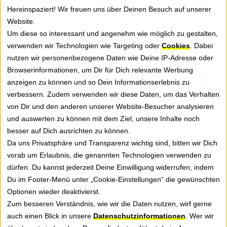
Part of JTL
Hereinspaziert! Wir freuen uns über Deinen Besuch auf unserer
Website.
Cookie-Einstellungen
Um diese so interessant und angenehm wie möglich zu gestalten,
verwenden wir Technologien wie Targeting oder
Cookies
. Dabei
FOLGE UNS
nutzen wir personenbezogene Daten wie Deine IP-Adresse oder
Browserinformationen, um Dir für Dich relevante Werbung
anzeigen zu können und so Dein Informationserlebnis zu
verbessern. Zudem verwenden wir diese Daten, um das Verhalten
von Dir und den anderen unserer Website-Besucher analysieren
NEWSLETTER
und auswerten zu können mit dem Ziel, unsere Inhalte noch
besser auf Dich ausrichten zu können.
Erhalte Tipps, News und Praxiswissen rund um
Da uns Privatsphäre und Transparenz wichtig sind, bitten wir Dich
GREYHOUND Software für besseren Kundenservice.
vorab um Erlaubnis, die genannten Technologien verwenden zu
dürfen. Du kannst jederzeit Deine Einwilligung widerrufen, indem
Jetzt anmelden
Du im Footer-Menü unter „Cookie-Einstellungen“ die gewünschten
Optionen wieder deaktivierst.
Zum besseren Verständnis, wie wir die Daten nutzen, wirf gerne
NOCH FRAGEN? RUF UNS AN!
auch einen Blick in unsere
Datenschutzinformationen
. Wer wir