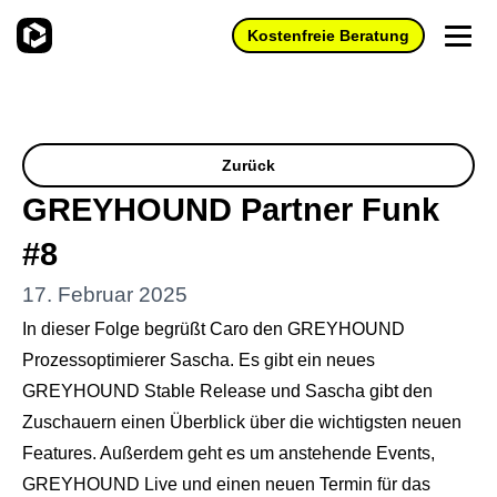
Kostenfreie Beratung
Wir brauchen Deine
Zustimmung
Produkte
Zurück
Dieser Inhalt wird von YouTube bereit gestellt.
GREYHOUND Partner Funk
Einsatzbereiche
Preise
Wenn Sie den Inhalt aktivieren, werden ggf.
#8
Ökosystem
personenbezogene Daten verarbeitet und
KI-Funktionen
Partner
Cookies gesetzt.
Schnellere Antworten & weniger Supportaufwand mit AI
17. Februar 2025
Anbindungen
Agents und AI Human Assist
Partner finden
In dieser Folge begrüßt Caro den GREYHOUND
Anbindungen an Deine ERP-, Warenwirtschafts-, und
Wissenswertes
Akzeptieren
GREYHOUND für den Kundenservice
Buchhaltungssysteme.
Prozessoptimierer Sascha. Es gibt ein neues
Partner werden
Alle Neuigkeiten
Deine All-In-One-Kundenservicelösung für den
GREYHOUND Stable Release und Sascha gibt den
Hosting
Jobs
E‑Commerce.
Zertifizierung
Zuschauern einen Überblick über die wichtigsten neuen
GREYHOUND in der Cloud - mit Sicherheit, einfach,
Blog
GREYHOUND für das papierlose Büro
stressfrei.
Features. Außerdem geht es um anstehende Events,
Hilfe
Wissenstransfer
Whitepaper
All Deine Belege samt Kommunikation nachvollziehbar an
GREYHOUND Live und einen neuen Termin für das
Überwachter Eigenbetrieb