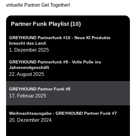
einem Ort. Zur Bearbeitung, Freigabe oder Archivierung.
Support Hub
virtuelle Partner Get Together!
Casestudies
Dein Eigenbetrieb, überwacht durch uns
E‑Rechnungspflicht 2025
Kontakt
Termine und Events
GREYHOUND macht E-Rechnungen einfach,
Partner Funk Playlist (10)
Support & Service
automatisiert, rechtssicher.
Live Demos & Webinare
GREYHOUND Partnerfunk #10 - Neue KI Produkte
Videochannel
braucht das Land
Newsletter
1. Dezember 2025
Häufige Fragen
GREYHOUND Partnerfunk #9 - Volle Pulle ins
Handbuch
Jahresendgeschäft
22. August 2025
Downloads
GREYHOUND Partner Funk #8
Changelog
17. Februar 2025
Entwicklungsressourcen
Weihnachtsausgabe - GREYHOUND Partner Funk #7
Lizenzinformationen
20. Dezember 2024
Status