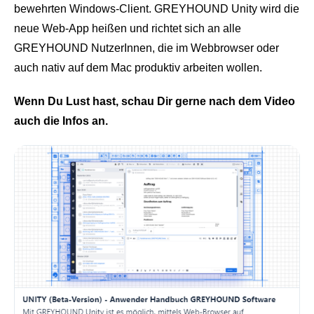
einem Ort. Zur Bearbeitung, Freigabe oder Archivierung.
Support Hub
bewehrten Windows-Client. GREYHOUND Unity wird die
Casestudies
Dein Eigenbetrieb, überwacht durch uns
neue Web-App heißen und richtet sich an alle
E‑Rechnungspflicht 2025
Kontakt
GREYHOUND NutzerInnen, die im Webbrowser oder
Termine und Events
GREYHOUND macht E-Rechnungen einfach,
Support & Service
automatisiert, rechtssicher.
auch nativ auf dem Mac produktiv arbeiten wollen.
Live Demos & Webinare
Videochannel
Wenn Du Lust hast, schau Dir gerne nach dem Video
Newsletter
auch die Infos an.
Häufige Fragen
Handbuch
Downloads
Changelog
Entwicklungsressourcen
Lizenzinformationen
Status