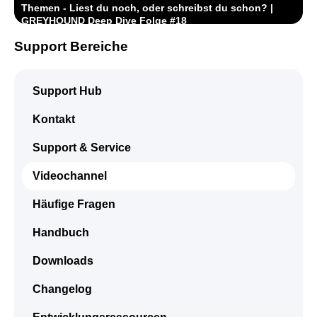
Themen - Liest du noch, oder schreibst du schon? |
GREYHOUND Deep Dive Folge #18
5. Mai 2024
Support Bereiche
Besserer Schutz vor Viren und Malware | GREYHOUND
Deep Dive Folge #17
Support Hub
31. März 2024
Kontakt
UNITY 4.2 Update: Neue Ära mit Addons und Messaging
im Fokus | GREYHOUND Deep Dive Folge #16
Support & Service
15. Dezember 2023
Videochannel
KI-gestützte Automatisierung für den Kundenservice |
GREYHOUND Deep Dive Folge #15
Häufige Fragen
11. Juli 2023
Handbuch
WhatsApp, Instagram & Co. in Version 5.5 | GREYHOUND
Deep Dive Folge #14
Downloads
7. September 2022
Changelog
Updates für GREYHOUND Unity und die Mobile Apps |
GREYHOUND Deep Dive Folge #13