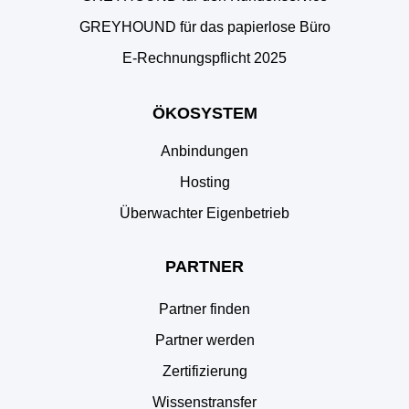
#6
GREYHOUND für das papierlose Büro
29. Oktober 2021
E‑Rechnungspflicht 2025
Kunden- & Marktplatzkommunikation perfekt
organisieren | GREYHOUND Deep Dive Folge #5
25. Oktober 2021
ÖKOSYSTEM
E-Mails empfangen & versenden | GREYHOUND Deep
Anbindungen
Dive #4
28. September 2021
Hosting
Überwachter Eigenbetrieb
Mails & Co. revisionssicher speichern | GREYHOUND
Deep Dive #3
28. September 2021
PARTNER
Wie werde ich GREYHOUND Partner? | GREYHOUND
Deep Dive #2
Partner finden
28. September 2021
Partner werden
Textbausteine optimal nutzen | GREYHOUND Deep Dive
Zertifizierung
#1
18. August 2021
Wissenstransfer